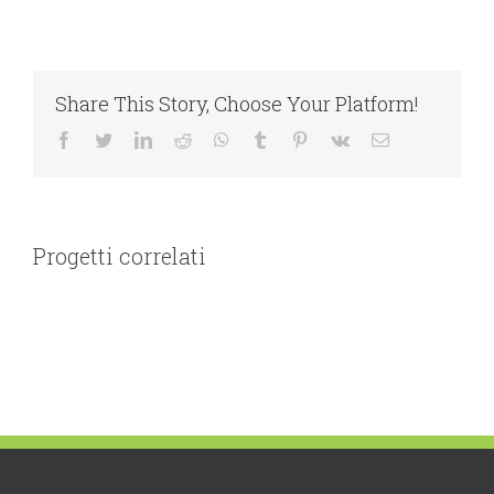
Share This Story, Choose Your Platform!
Facebook
Twitter
LinkedIn
Reddit
WhatsApp
Tumblr
Pinterest
Vk
Email
Progetti correlati