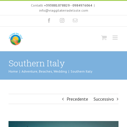
Salta
Contatti
+393881078829 - 0984976064
|
al
info@viaggilaterradelsole.com
contenuto
Facebook
Instagram
Email
Southern Italy
Home
|
Adventure
,
Beaches
,
Wedding
|
Southern Italy
Precedente
Successivo
Ingrandisci