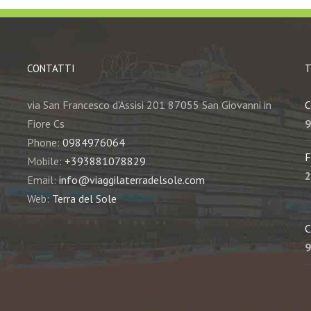
CONTATTI
T
via San Francesco d'Assisi 201 87055 San Giovanni in
C
Fiore Cs
9
Phone:
0984976064
F
Mobile:
+393881078829
2
Email:
info@viaggilaterradelsole.com
Web:
Terra del Sole
C
9