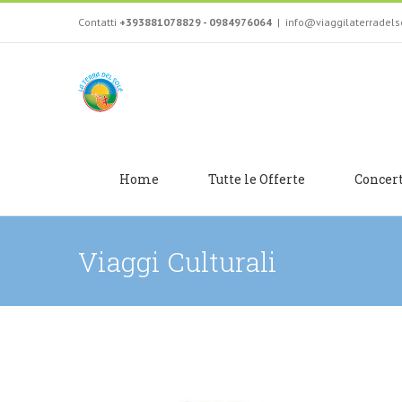
Salta
Contatti
+393881078829 - 0984976064
|
info@viaggilaterradel
al
contenuto
Home
Tutte le Offerte
Concer
Viaggi Culturali