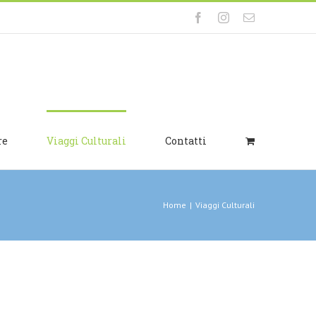
Facebook
Instagram
Email
re
Viaggi Culturali
Contatti
Home
|
Viaggi Culturali