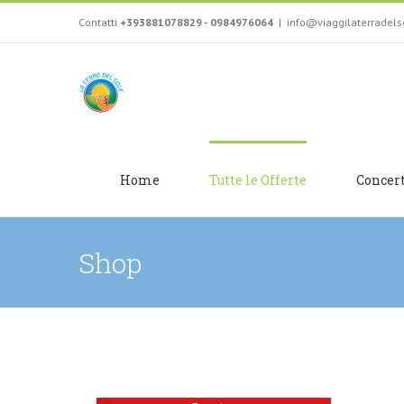
Salta
Contatti
+393881078829 - 0984976064
|
info@viaggilaterradel
al
contenuto
Home
Tutte le Offerte
Concer
Shop