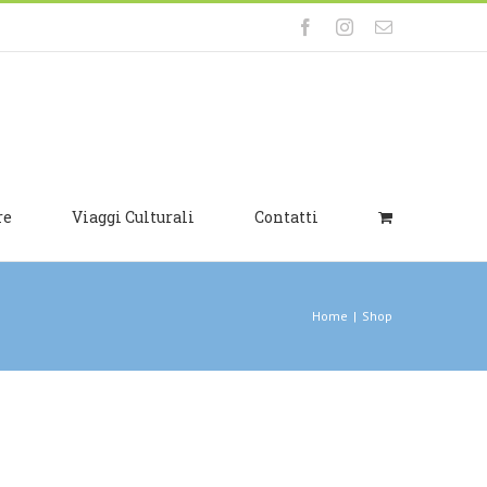
Facebook
Instagram
Email
re
Viaggi Culturali
Contatti
Home
|
Shop