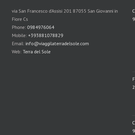
via San Francesco d'Assisi 201 87055 San Giovanni in
C
Fiore Cs
9
Phone:
0984976064
Mobile:
+393881078829
Email:
info@viaggilaterradelsole.com
Web:
Terra del Sole
F
2
C
9